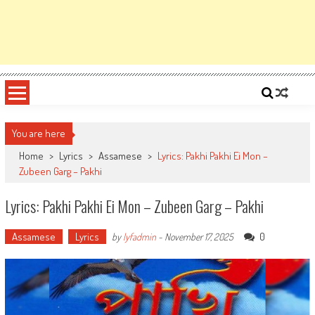
You are here
Home
>
Lyrics
>
Assamese
>
Lyrics: Pakhi Pakhi Ei Mon –
Zubeen Garg – Pakhi
Lyrics: Pakhi Pakhi Ei Mon – Zubeen Garg – Pakhi
Assamese
Lyrics
0
by
lyfadmin
-
November 17, 2025