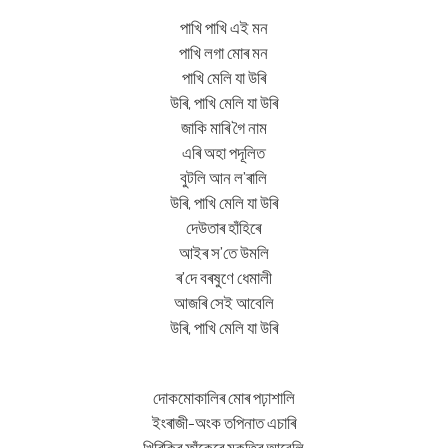
পাখি পাখি এই মন
পাখি লগা মোৰ মন
পাখি মেলি যা উৰি
উৰি, পাখি মেলি যা উৰি
জাকি মাৰি গৈ নাম
এৰি অহা পদূলিত
বুটলি আন ল’ৰালি
উৰি, পাখি মেলি যা উৰি
দেউতাৰ হাঁহিৰে
আইৰ স’তে উমলি
ৰ’দে বৰষুণে ধেমালী
আজৰি সেই আবেলি
উৰি, পাখি মেলি যা উৰি
দোকমোকালিৰ মোৰ পঢ়াশালি
ইংৰাজী-অংক তপিনাত এচাৰি
খিৰিকিৰ ফাঁকেৰে মুকুতিৰ আবেলি