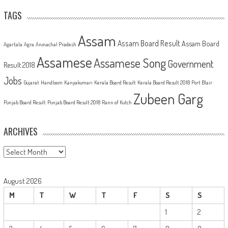
TAGS
Assam
Assam Board Result
Assam Board
Agartala
Agra
Arunachal Pradesh
Assamese
Assamese Song
Government
Result 2018
Jobs
Gujarat
Handloom
Kanyakumari
Kerala Board Result
Kerala Board Result 2018
Port Blair
Zubeen Garg
Punjab Board Result
Punjab Board Result 2018
Rann of Kutch
ARCHIVES
Archives
August 2026
M
T
W
T
F
S
S
1
2