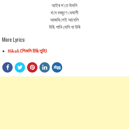
আইৰ স’তে উমলি
ৰ’দে বৰষুণে ধেমালী
আজৰি সেই আবেলি
উৰি, পাখি মেলি যা উৰি
More Lyrics:
Hikoli (শিকলি চিঙি তুমি)