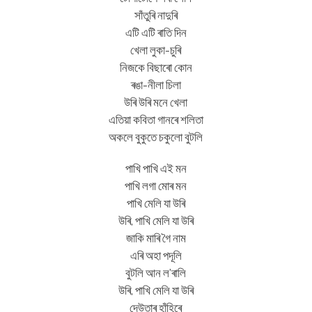
সাঁতুৰি নাদুৰি
এটি এটি ৰাতি দিন
খেলা লুকা-চুৰি
নিজকে বিছাৰো কোন
ৰঙা-নীলা চিলা
উৰি উৰি মনে খেলা
এতিয়া কবিতা গানৰে শলিতা
অকলে বুকুতে চকুলো বুটলি
পাখি পাখি এই মন
পাখি লগা মোৰ মন
পাখি মেলি যা উৰি
উৰি, পাখি মেলি যা উৰি
জাকি মাৰি গৈ নাম
এৰি অহা পদূলি
বুটলি আন ল’ৰালি
উৰি, পাখি মেলি যা উৰি
দেউতাৰ হাঁহিৰে