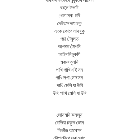
ঘৰলৈ উভটি
খেলা মৰা-মৰি
দেউতাৰ ৰঙা চকু
একে কোবে মাৰ বুকু
পঢ়া টেবুলত
ভাগৰত টোপনি
আইৰ নিচুকণি
মৰমৰ বুলনি
পাখি পাখি এই মন
পাখি লগা মোৰ মন
পাখি মেলি যা উৰি
উৰি, পাখি মেলি যা উৰি
জোনমনি ৰুনজুন
তেতিয়া চকুত জোন
নিভাঁজ আবেগৰ
টোপাটোপে সৰা সোণ