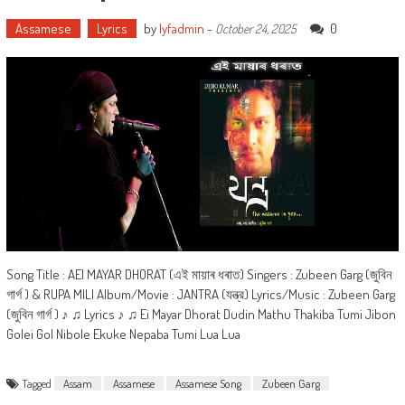
Assamese
Lyrics
by
lyfadmin
-
0
October 24, 2025
Song Title : AEI MAYAR DHORAT (এই মায়াৰ ধৰাত) Singers : Zubeen Garg (জুবিন
গাৰ্গ ) & RUPA MILI Album/Movie : JANTRA (যন্ত্র) Lyrics/Music : Zubeen Garg
(জুবিন গাৰ্গ ) ♪ ♫ Lyrics ♪ ♫ Ei Mayar Dhorat Dudin Mathu Thakiba Tumi Jibon
Golei Gol Nibole Ekuke Nepaba Tumi Lua Lua
Tagged
Assam
Assamese
Assamese Song
Zubeen Garg