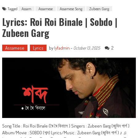
Tagged
Assam
Assamese
Assamese Song
Zubeen Garg
Lyrics: Roi Roi Binale | Sobdo |
Zubeen Garg
Assamese
Lyrics
by
lyfadmin
-
2
October 13, 2025
Song Title : Roi Roi Binale (ৰৈ ৰৈ বিনালে ) Singers : Zubeen Garg (জুবিন গাৰ্গ )
Album/Movie : SOBDO (শব্দ) Lyrics/Music : Zubeen Garg (জুবিন গাৰ্গ ) ♪ ♫