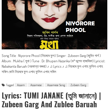
Song Title : Niyorore Phool (নিয়ৰৰে ফুল) Singer : Zubeen Garg (জুবিন গাৰ্গ )
Album : Mukha ( মুখা ) Tune : Dr. Bhupen Hazarika (ড° ভূপেন হাজৰিকা) Lyricist:
Nabakanta Baruah (নৱকান্ত বৰুৱা) ♪ ♫ Lyrics ♪ ♫ নিয়ৰৰে ফুল এপাহ ফুলিল এপাহ
সৰিল কেনি নিয়ৰৰে ফুল এপাহ ফুলিল এপাহ সৰিল
Tagged
Assam
Assamese
Assamese Song
Zubeen Garg
Lyrics: TUMI JANANE (তুমি জানানে) |
Zubeen Garg And Zublee Baruah