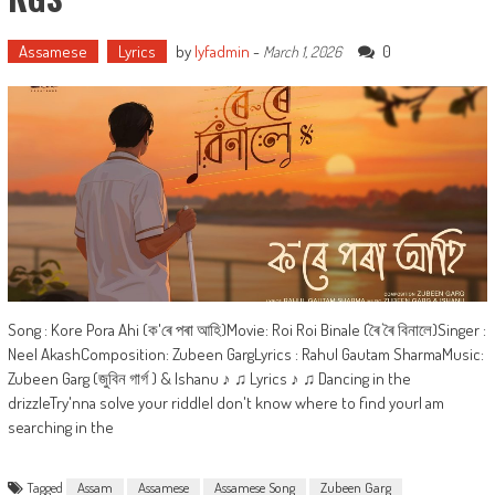
Assamese
Lyrics
by
lyfadmin
-
0
March 1, 2026
Song : Kore Pora Ahi (ক'ৰে পৰা আহি)Movie: Roi Roi Binale (ৰৈ ৰৈ বিনালে)Singer :
Neel AkashComposition: Zubeen GargLyrics : Rahul Gautam SharmaMusic:
Zubeen Garg (জুবিন গাৰ্গ ) & Ishanu ♪ ♫ Lyrics ♪ ♫ Dancing in the
drizzleTry'nna solve your riddleI don't know where to find yourI am
searching in the
Tagged
Assam
Assamese
Assamese Song
Zubeen Garg