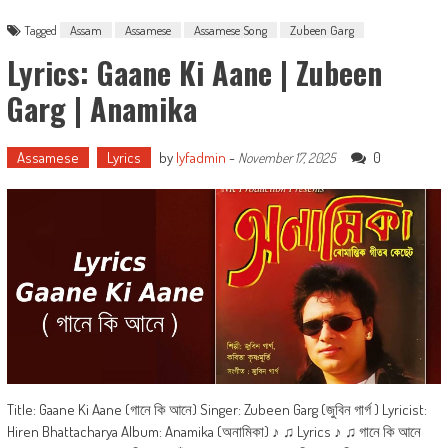
Tagged
Assam
Assamese
Assamese Song
Zubeen Garg
Lyrics: Gaane Ki Aane | Zubeen
Garg | Anamika
Assamese
Lyrics
by
lyfadmin
-
0
November 17, 2025
Title: Gaane Ki Aane (গানে কি আনে) Singer: Zubeen Garg (জুবিন গাৰ্গ ) Lyricist:
Hiren Bhattacharya Album: Anamika (অনামিকা) ♪ ♫ Lyrics ♪ ♫ গানে কি আনে