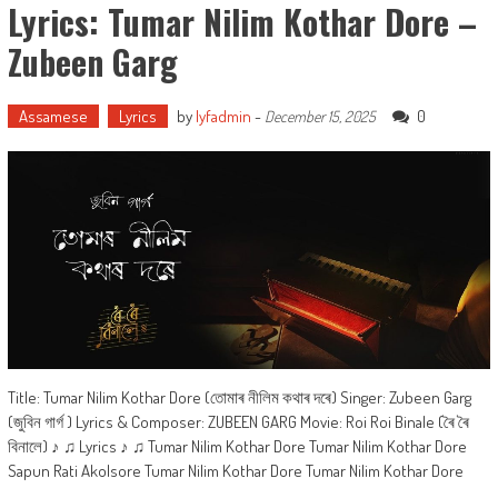
Lyrics: Tumar Nilim Kothar Dore –
Zubeen Garg
Assamese
Lyrics
by
lyfadmin
-
0
December 15, 2025
Title: Tumar Nilim Kothar Dore (তোমাৰ নীলিম কথাৰ দৰে) Singer: Zubeen Garg
(জুবিন গাৰ্গ ) Lyrics & Composer: ZUBEEN GARG Movie: Roi Roi Binale (ৰৈ ৰৈ
বিনালে) ♪ ♫ Lyrics ♪ ♫ Tumar Nilim Kothar Dore Tumar Nilim Kothar Dore
Sapun Rati Akolsore Tumar Nilim Kothar Dore Tumar Nilim Kothar Dore