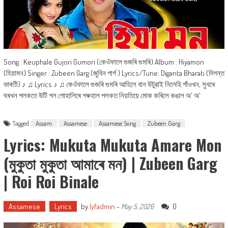
Song : Keuphale Gujori Gumori (কেওঁফালে গুজৰি গুমৰি) Album : Hiyamon
(হিয়ামন) Singer : Zubeen Garg (জুবিন গাৰ্গ ) Lyrics/Tune: Diganta Bharati (দিগন্ত
ভাৰতী) ♪ ♫ Lyrics ♪ ♫ কেওঁফালে গুজৰি গুমৰি আহিলে বান উটুৱাই নিলেহি গাঁওখন, সুখৰে
ঘৰখন পলকতে উটি গল গোহালিৰে গৰুহাল পলকত নিয়তিয়ে মোক কৰিলে কঙাল অ' অ'
Tagged
Assam
Assamese
Assamese Song
Zubeen Garg
Lyrics: Mukuta Mukuta Amare Mon
(মুকুতা মুকুতা আমাৰে মন) | Zubeen Garg
| Roi Roi Binale
Assamese
Lyrics
by
lyfadmin
-
0
May 5, 2026