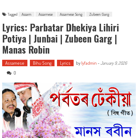
Tagged
Assam
Assamese
Assamese Song
Zubeen Garg
Lyrics: Parbatar Dhekiya Lihiri
Potiya | Junbai | Zubeen Garg |
Manas Robin
Assamese
Bihu Song
Lyrics
by
lyfadmin
-
January 9, 2026
0