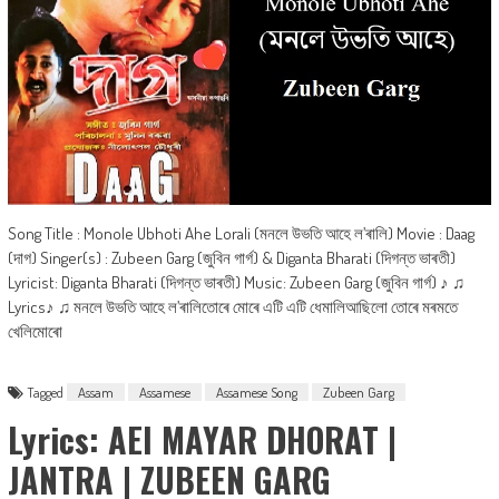
Song Title : Monole Ubhoti Ahe Lorali (মনলে উভতি আহে ল’ৰালি) Movie : Daag
(দাগ) Singer(s) : Zubeen Garg (জুবিন গাৰ্গ) & Diganta Bharati (দিগন্ত ভাৰতী)
Lyricist: Diganta Bharati (দিগন্ত ভাৰতী) Music: Zubeen Garg (জুবিন গাৰ্গ) ♪ ♫
Lyrics♪ ♫ মনলে উভতি আহে ল’ৰালিতোৰে মোৰে এটি এটি ধেমালিআছিলো তোৰে মৰমতে
খেলিমোৰো
Tagged
Assam
Assamese
Assamese Song
Zubeen Garg
Lyrics: AEI MAYAR DHORAT |
JANTRA | ZUBEEN GARG