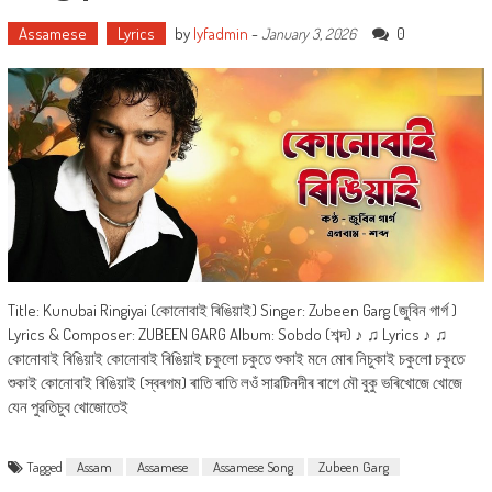
Assamese
Lyrics
by
lyfadmin
-
0
January 3, 2026
Title: Kunubai Ringiyai (কোনোবাই ৰিঙিয়াই) Singer: Zubeen Garg (জুবিন গাৰ্গ )
Lyrics & Composer: ZUBEEN GARG Album: Sobdo (শব্দ) ♪ ♫ Lyrics ♪ ♫
কোনোবাই ৰিঙিয়াই কোনোবাই ৰিঙিয়াই চকুলো চকুতে শুকাই মনে মোৰ নিচুকাই চকুলো চকুতে
শুকাই কোনোবাই ৰিঙিয়াই (স্বৰগম) ৰাতি ৰাতি লওঁ সাৱটিনদীৰ ৰাগে মৌ বুকু ভৰিখোজে খোজে
যেন পুৱতিচুব খোজোতেই
Tagged
Assam
Assamese
Assamese Song
Zubeen Garg