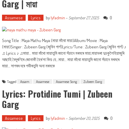
Garg | মায়া
Assamese
Lyrics
by
lyfadmin
-
0
September 27, 2025
Song Title : Maya Mathu Maya (মায়া মাঁথো মায়া)Album/Movie : Maya
(মায়া)Singer : Zubeen Garg (জুবিন গাৰ্গ)Lyrics/Tune : Zubeen Garg (জুবিন গাৰ্গ) ♪
♫ Lyrics ♪ ♫মায়া… মায়া মাঁথো মায়াতুমি জানো সঁচানে মৰমৰে মায়া,মায়াভৰা দুচকুলৈহিয়াজুৰি
আছাহি বৈদূৰণিৰে জোনাকী হৈৰ’লা কিয় হে…মায়া… মায়া মাঁথো মায়াতুমি জানো সঁচানে মৰমৰে
মায়া… সাগৰৰ দৰে গভীৰতুমি অনা মৰমকে
Tagged
Assam
Assamese
Assamese Song
Zubeen Garg
Lyrics: Protidine Tumi | Zubeen
Garg
Assamese
Lyrics
by
lyfadmin
-
0
September 20, 2025