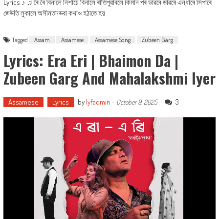
Lyrics ♪ ♫ ৰৈ ৰৈ বিনালে নিশায়ে বিনালে ৰাতিপুৱাবলে কিমান পৰ ডাৱৰে ডাৱৰে এন্ধাৰে সিপাৰে
জেউতি লুকালে অসীমতনভবা কথাও হঠাতে হয়
Tagged
Assam
Assamese
Assamese Song
Zubeen Garg
Lyrics: Era Eri | Bhaimon Da |
Zubeen Garg And Mahalakshmi Iyer
Assamese
Lyrics
by
lyfadmin
-
3
October 9, 2025