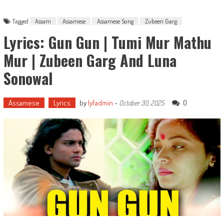
Tagged
Assam
Assamese
Assamese Song
Zubeen Garg
Lyrics: Gun Gun | Tumi Mur Mathu
Mur | Zubeen Garg And Luna
Sonowal
Assamese
Lyrics
by
lyfadmin
-
0
October 30, 2025